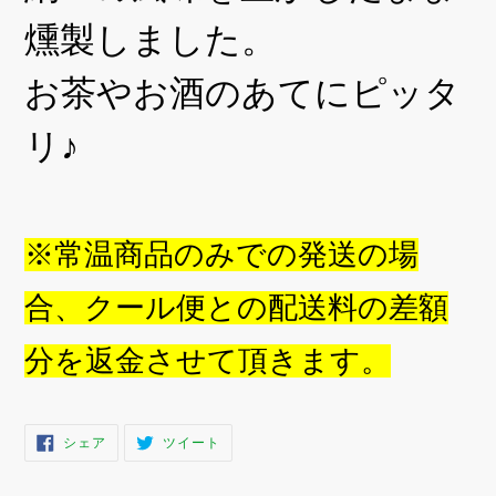
る
燻製しました。
お茶やお酒のあてにピッタ
リ♪
※常温商品のみでの発送の場
合、クール便との配送料の差額
分を返金させて頂きます。
FACEBOOK
TWITTER
シェア
ツイート
で
に
シ
投
ェ
稿
ア
す