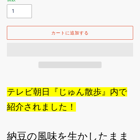
カートに追加する
カ
ー
テレビ朝日『じゅん散歩』内で
ト
に
商
紹介されました！
品
を
追
加
納豆の風味を生かしたまま
す