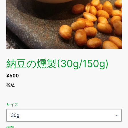
納豆の燻製(30g/150g)
通
¥500
常
税込
価
格
サイズ
個数