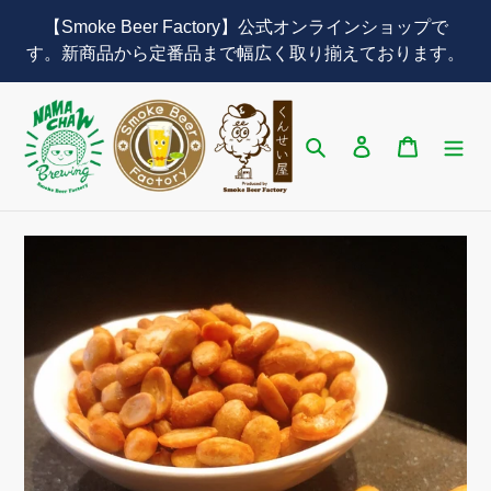
コ
【Smoke Beer Factory】公式オンラインショップで
ン
す。新商品から定番品まで幅広く取り揃えております。
テ
ン
ツ
に
検索
ログイン
カート
ス
キ
ッ
プ
す
る